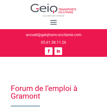
accueil@geiqtrans-occitanie.com
05.61.58.11.26
Forum de l’emploi à
Gramont