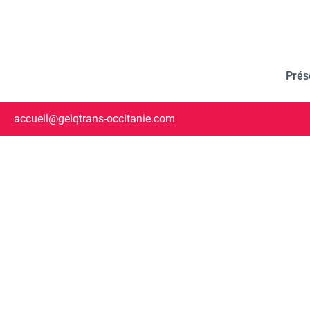
Prés
accueil@geiqtrans-occitanie.com