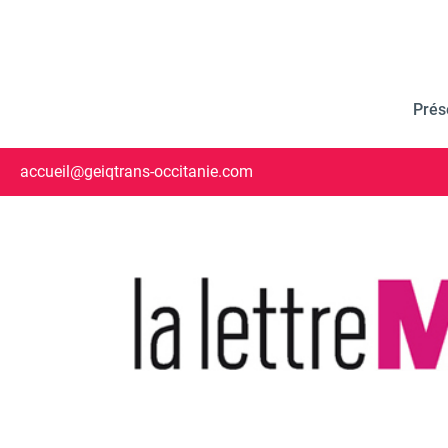
Prés
accueil@geiqtrans-occitanie.com