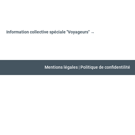
Information collective spéciale "Voyageurs"
→
Mentions légales
|
Politique de confidentilité