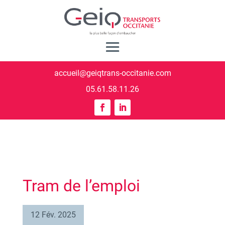
accueil@geiqtrans-occitanie.com
05.61.58.11.26
Tram de l’emploi
12 Fév. 2025